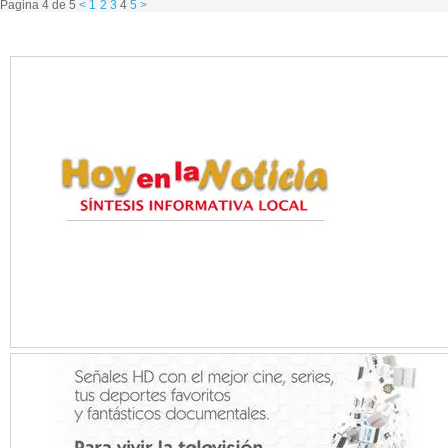
Pagina 4 de 5
<
1
2
3
4
5
>