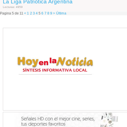
La Liga Patriótica Argentina
Lecturas: 4959
Pagina 5 de 11
<
1
2
3
4
5
6
7
8
9
>
Última