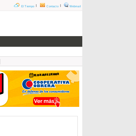
|
|
El Tiempo
Contacto
Webmail