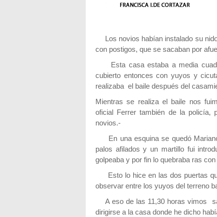
Los novios habían instalado su nido 
con postigos, que se sacaban por afue
Esta casa estaba a media cuadra d
cubierto entonces con yuyos y cicu
realizaba el baile después del casamie
Mientras se realiza el baile nos fu
oficial Ferrer también de la policía
novios.-
En una esquina se quedó Mariano y
palos afilados y un martillo fui intro
golpeaba y por fin lo quebraba ras con 
Esto lo hice en las dos puertas qu
observar entre los yuyos del terreno ba
A eso de las 11,30 horas vimos sali
dirigirse a la casa donde he dicho habí