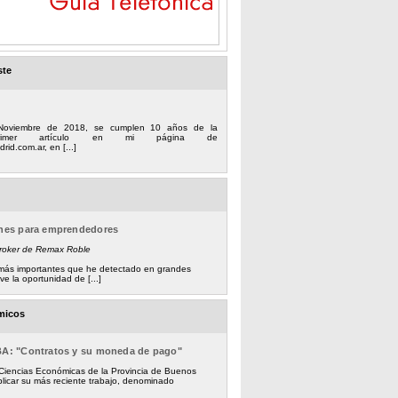
ste
Noviembre de 2018, se cumplen 10 años de la
 primer artículo en mi página de
rid.com.ar, en [...]
ones para emprendedores
Broker de Remax Roble
s más importantes que he detectado en grandes
e la oportunidad de [...]
micos
BA: "Contratos y su moneda de pago"
 Ciencias Económicas de la Provincia de Buenos
licar su más reciente trabajo, denominado