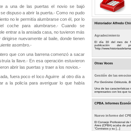
a una de las puertas el novio se bajó
 se dispuso a abrir la puerta.- Como no pudo
iento no le permitía alumbrarse con él, por lo
Historiador Alfredo Chi
del coche para alumbrarse.- Cuando se
le entrar a la ansiada casa, no tuvieron más
Agradecimiento
 dirigirse nuevamente al baile, donde tienen
El día 30 del mes de 
guiente asombro.-
publicación del
“http://www.historiasdelamad
tero que con una barrena comenzó a sacar
ruía la llave.- En esa operación estuvieron
Otras Voces
on abrir las puertas y traer a los novios.-
Gestión de las emoci
, fuera poco el loco Aguirre al otro día a
Por Gerónimo Odriozola, 
r a la policía para averiguar lo que había
Una de las característica
empresarios con los que tuv
CPBA. Informes Econó
Nuevo informe del CP
El Consejo Profesional de
Aires (CPBA) acaba de pub
“Contratos y su [...]