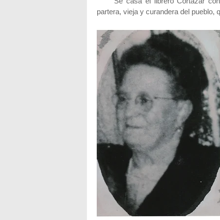
Se casa el librero Cortázar con F
partera, vieja y curandera del pueblo, q