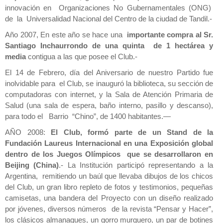
innovación en Organizaciones No Gubernamentales (ONG)
de la Universalidad Nacional del Centro de la ciudad de Tandil.-
Año 2007, En este año se hace una
importante compra al Sr.
Santiago Inchaurrondo de una quinta de 1 hectárea y
media
contigua a las que posee el Club.-
El 14 de Febrero, día del Aniversario de nuestro Partido fue
inolvidable para el Club, se inauguró la biblioteca, su sección de
computadoras con internet, y la Sala de Atención Primaria de
Salud (una sala de espera, baño interno, pasillo y descanso),
para todo el Barrio “Chino”, de 1400 habitantes.—
AÑO 2008:
El Club, formó parte de un Stand de la
Fundación Laureus Internacional en una Exposición global
dentro de los Juegos Olímpicos que se desarrollaron en
Beijing (China)
.- La Institución participó representando a la
Argentina, remitiendo un baúl que llevaba dibujos de los chicos
del Club, un gran libro repleto de fotos y testimonios, pequeñas
camisetas, una bandera del Proyecto con un diseño realizado
por jóvenes, diversos números de la revista “Pensar y Hacer”,
los clásicos almanaques, un gorro murguero, un par de botines