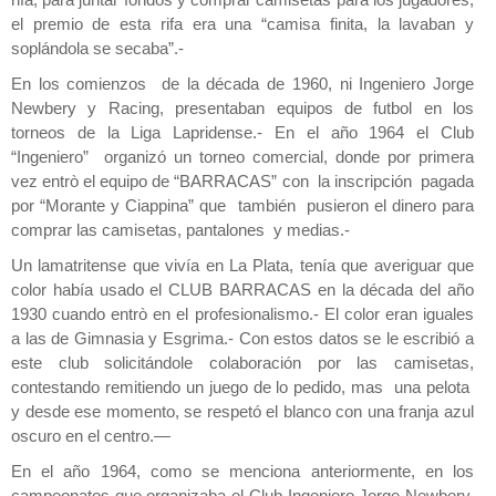
rifa, para juntar fondos y comprar camisetas para los jugadores,
el premio de esta rifa era una “camisa finita, la lavaban y
soplándola se secaba”.-
En los comienzos de la década de 1960, ni Ingeniero Jorge
Newbery y Racing, presentaban equipos de futbol en los
torneos de la Liga Lapridense.- En el año 1964 el Club
“Ingeniero” organizó un torneo comercial, donde por primera
vez entrò el equipo de “BARRACAS” con la inscripción pagada
por “Morante y Ciappina” que también pusieron el dinero para
comprar las camisetas, pantalones y medias.-
Un lamatritense que vivía en La Plata, tenía que averiguar que
color había usado el CLUB BARRACAS en la década del año
1930 cuando entrò en el profesionalismo.- El color eran iguales
a las de Gimnasia y Esgrima.- Con estos datos se le escribió a
este club solicitándole colaboración por las camisetas,
contestando remitiendo un juego de lo pedido, mas una pelota
y desde ese momento, se respetó el blanco con una franja azul
oscuro en el centro.—
En el año 1964, como se menciona anteriormente, en los