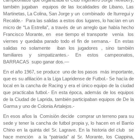
campeonatos que organizaba el Club Ingeniero Jorge Newbery,
también jugaban equipos de las localidades de Libano, Las
Martinetas, La Colina, San Jorge y un combinado de Iturregui y
Recalde.- Para las salidas a estos dos lugares, lo hacían en un
micro de “La Estrella”, a través de un arreglo que había hecho
Francisco Morante, en ese tiempo el transporte venía los
viernes y quedaba parado todo el fin de semana.- En estas
salidas no solamente iban los jugadores , sino también
familiares y simpatizantes.- En estos campeonatos,
BARRACAS supo ganar dos.—
En el año 1967, se produce uno de los pasos más importante,
que es su afiliación a la Liga Lapridense de Futbol.- Se hacía de
local en la cancha de Racing y era el único equipo de la ciudad
que practicaba futbol.- En esta época, además de los equipos
de la Ciudad de Laprida, también participaban equipos de De la
Garma y uno de Colonia Artalejos.-
En esos años la Comisiòn decide comprar un terreno para su
sede y tener la cancha de futbol propia y, lo hacen en el Barrio
Chino en la quinta del Sr. Lagrave. En la historia del club se
hace mención a la “patriada” al Sr. Morante, los Ciappina,