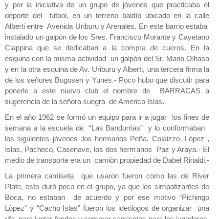
y por la iniciativa de un grupo de jóvenes que practicaba el
deporte del futbol, en un terreno baldío ubicado en la calle
Alberti entre Avenida Uriburu y Arenales. En este barrio estaba
instalado un galpón de los Sres. Francisco Morante y Cayetano
Ciappina que se dedicaban a la compra de cueros. En la
esquina con la misma actividad un galpón del Sr. Mario Olhaso
y en la otra esquina de Av. Uriburu y Alberti, una tercera firma la
de los señores Bugosen y Yunes.- Poco hubo que discutir para
ponerle a este nuevo club el nombre de BARRACAS a
sugerencia de la señora suegra de Americo Islas.-
En el año 1962 se formó un equipo para ir a jugar los fines de
semana a la escuela de “Las Bandurrias” y lo conformaban
los siguientes jóvenes :los hermanos Peña, Colaizzo, Lòpez ,
Islas, Pacheco, Casenave, los dos hermanos Paz y Araya.- El
medio de transporte era un camiòn propiedad de Dabel Rinaldi.-
La primera camiseta que usaron fueron como las de River
Plate, esto durò poco en el grupo, ya que los simpatizantes de
Boca, no estaban de acuerdo y por ese motivo “Pichingo
Lòpez” y “Cacho Islas” fueron los ideólogos de organizar una