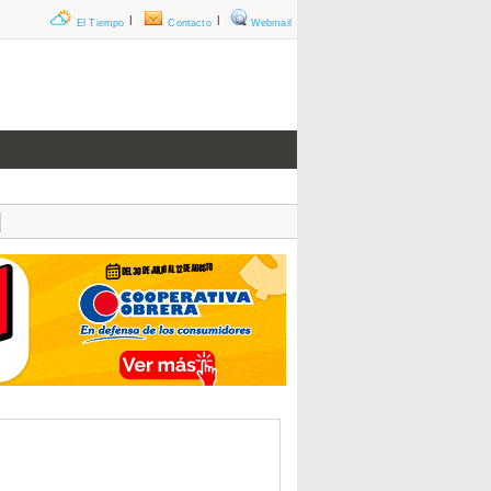
|
|
El Tiempo
Contacto
Webmail