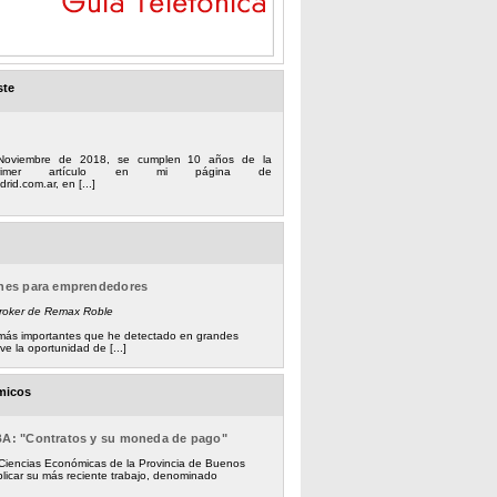
ste
Noviembre de 2018, se cumplen 10 años de la
 primer artículo en mi página de
rid.com.ar, en [...]
ones para emprendedores
Broker de Remax Roble
s más importantes que he detectado en grandes
e la oportunidad de [...]
micos
BA: "Contratos y su moneda de pago"
 Ciencias Económicas de la Provincia de Buenos
licar su más reciente trabajo, denominado