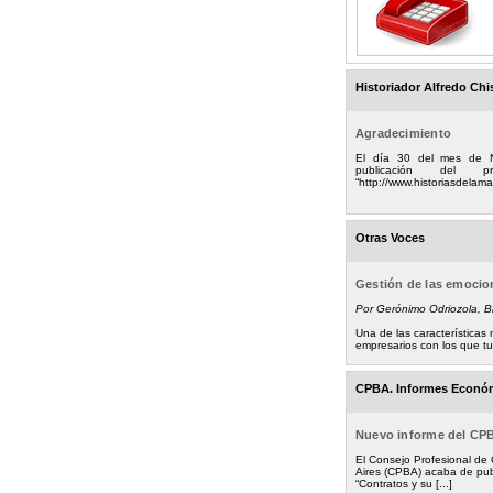
Historiador Alfredo Chi
Agradecimiento
El día 30 del mes de 
publicación del
“http://www.historiasdelamad
Otras Voces
Gestión de las emoci
Por Gerónimo Odriozola, 
Una de las característica
empresarios con los que tuv
CPBA. Informes Econó
Nuevo informe del CP
El Consejo Profesional de
Aires (CPBA) acaba de pub
“Contratos y su [...]