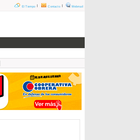
|
|
El Tiempo
Contacto
Webmail