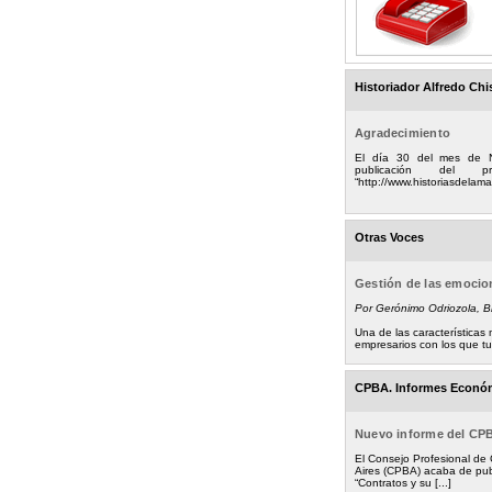
Historiador Alfredo Chi
Agradecimiento
El día 30 del mes de 
publicación del
“http://www.historiasdelamad
Otras Voces
Gestión de las emoci
Por Gerónimo Odriozola, 
Una de las característica
empresarios con los que tuv
CPBA. Informes Econó
Nuevo informe del CP
El Consejo Profesional de
Aires (CPBA) acaba de pub
“Contratos y su [...]