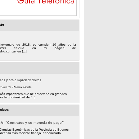
ste
Noviembre de 2018, se cumplen 10 años de la
 primer artículo en mi página de
rid.com.ar, en [...]
ones para emprendedores
Broker de Remax Roble
s más importantes que he detectado en grandes
e la oportunidad de [...]
micos
BA: "Contratos y su moneda de pago"
 Ciencias Económicas de la Provincia de Buenos
licar su más reciente trabajo, denominado