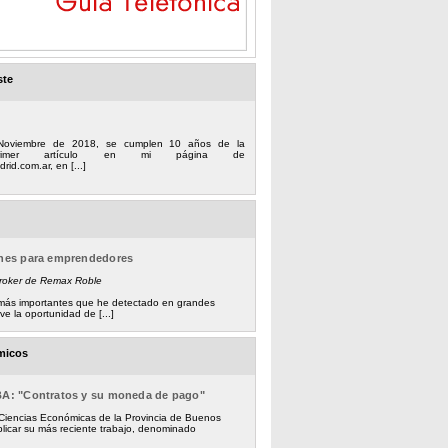
ste
Noviembre de 2018, se cumplen 10 años de la
 primer artículo en mi página de
rid.com.ar, en [...]
ones para emprendedores
Broker de Remax Roble
s más importantes que he detectado en grandes
e la oportunidad de [...]
micos
BA: "Contratos y su moneda de pago"
 Ciencias Económicas de la Provincia de Buenos
licar su más reciente trabajo, denominado