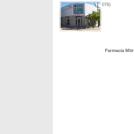
076)
octubre 2022
3-4-7-8-9-12-13
noviembre 202
1-4-5-6-9-10-14
Farmacia Mit
octubre 2022
1-2-5-6-10-11
noviembre 20
2-3-7-8-11-12-