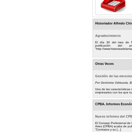
Historiador Alfredo Chi
Agradecimiento
El día 30 del mes de 
publicación del
“http://www.historiasdelamad
Otras Voces
Gestión de las emoci
Por Gerónimo Odriozola, 
Una de las característica
empresarios con los que tuv
CPBA. Informes Econó
Nuevo informe del CP
El Consejo Profesional de
Aires (CPBA) acaba de pub
“Contratos y su [...]