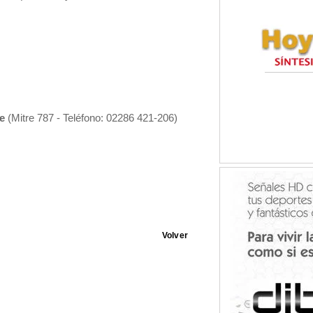
-17-18-21-22-23-26-27-31
2
-15-18-19-20-23-24-28-29
re
(Mitre 787 - Teléfono: 02286 421-206)
-14-15-16-19-20-24-25-28-29-30
22
13-16-17-21-22-25-26-27-30
Volver