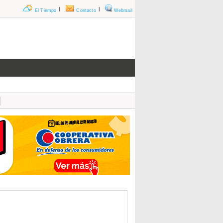
|
|
El Tiempo
Contacto
Webmail