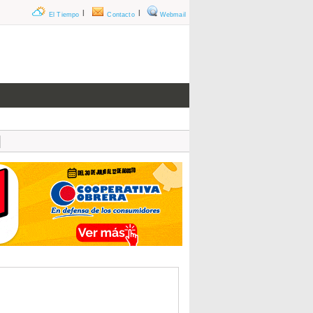
|
|
El Tiempo
Contacto
Webmail