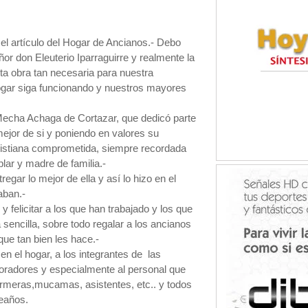
 el artículo del Hogar de Ancianos.- Debo
eñor don Eleuterio Iparraguirre y realmente la
sta obra tan necesaria para nuestra
gar siga funcionando y nuestros mayores
Mecha Achaga de Cortazar, que dedicó parte
mejor de si y poniendo en valores su
ristiana comprometida, siempre recordada
ar y madre de familia.-
egar lo mejor de ella y así lo hizo en el
aban.-
felicitar a los que han trabajado y los que
sencilla, sobre todo regalar a los ancianos
ue tan bien les hace.-
n el hogar, a los integrantes de las
boradores y especialmente al personal que
ermeras,mucamas, asistentes, etc.. y todos
leaños.