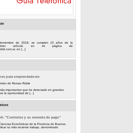
ste
Noviembre de 2018, se cumplen 10 años de la
 primer artículo en mi página de
rid.com.ar, en [...]
ones para emprendedores
Broker de Remax Roble
s más importantes que he detectado en grandes
e la oportunidad de [...]
micos
BA: "Contratos y su moneda de pago"
 Ciencias Económicas de la Provincia de Buenos
licar su más reciente trabajo, denominado