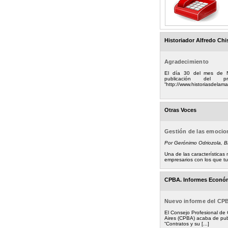
Historiador Alfredo Chi
Agradecimiento
El día 30 del mes de 
publicación del
“http://www.historiasdelamad
Otras Voces
Gestión de las emoci
Por Gerónimo Odriozola, 
Una de las característica
empresarios con los que tuv
CPBA. Informes Econó
Nuevo informe del CP
El Consejo Profesional de
Aires (CPBA) acaba de pub
“Contratos y su [...]