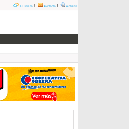
|
|
El Tiempo
Contacto
Webmail