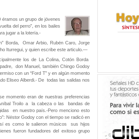
0 éramos un grupo de jóvenes
elta del perro”, en los bailes
 jugar a la lotería.-
ón” Borda, Omar Arbio, Rubén Caro, Jorge
 Iturregui, y quien escribe este articulo.—
incipalmente los de La Colina, Cotón Borda
u padre, don Manuel, también Chingo Godoy
ermiso con un “Ford T” y en algún momento
do Eliseo Alberdi.- De todas las salidas nos
se momento eran de nuestras preferencias
Aníbal Troilo a la cabeza o las bandas de
idas en nuestro país.-Pero menciono esto
ro”: Néstor Godoy con el tiempo se radicó en
así es como le salieron músicos sus hijos
uienes fueron fundadores del exitoso grupo