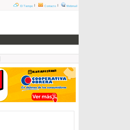
|
|
El Tiempo
Contacto
Webmail