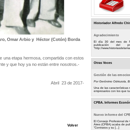
Historiador Alfredo Chi
Agradecimiento
aro, Omar Arbio y Héctor (Cotón) Borda
El día 30 del mes de 
publicación del
“http://www.historiasdelamad
de una etapa hermosa, compartida con estos
Otras Voces
te y que hoy ya no están entre nosotros.-
Gestión de las emoci
Por Gerónimo Odriozola, 
Abril 23 de 2017-
Una de las característica
empresarios con los que tuv
CPBA. Informes Econó
Nuevo informe del CP
El Consejo Profesional de
Aires (CPBA) acaba de pub
Volver
“Contratos y su [...]