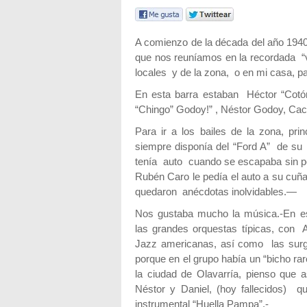
A comienzo de la década del año 194
que nos reuníamos en la recordada “vu
locales y de la zona, o en mi casa, para
En esta barra estaban Héctor “Cot
“Chingo” Godoy!” , Néstor Godoy, Cacho
Para ir a los bailes de la zona, pr
siempre disponía del “Ford A” de s
tenía auto cuando se escapaba sin p
Rubén Caro le pedía el auto a su cuña
quedaron anécdotas inolvidables.—
Nos gustaba mucho la música.-En e
las grandes orquestas típicas, con 
Jazz americanas, así como las surg
porque en el grupo había un “bicho ra
la ciudad de Olavarría, pienso que 
Néstor y Daniel, (hoy fallecidos) q
instrumental “Huella Pampa”.-