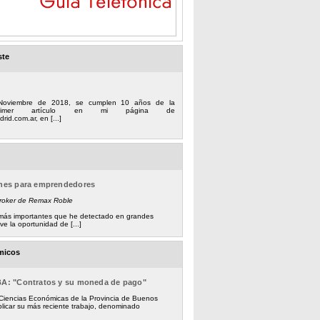
ste
Noviembre de 2018, se cumplen 10 años de la
 primer artículo en mi página de
rid.com.ar, en [...]
ones para emprendedores
Broker de Remax Roble
s más importantes que he detectado en grandes
e la oportunidad de [...]
micos
BA: "Contratos y su moneda de pago"
 Ciencias Económicas de la Provincia de Buenos
licar su más reciente trabajo, denominado