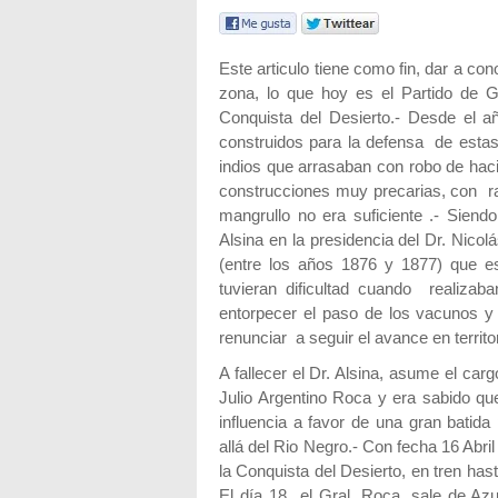
Este articulo tiene como fin, dar a co
zona, lo que hoy es el Partido de G
Conquista del Desierto.- Desde el
construidos para la defensa de estas 
indios que arrasaban con robo de hac
construcciones muy precarias, con r
mangrullo no era suficiente .- Siend
Alsina en la presidencia del Dr. Nico
(entre los años 1876 y 1877) que es
tuvieran dificultad cuando realiza
entorpecer el paso de los vacunos 
renunciar a seguir el avance en territori
A fallecer el Dr. Alsina, asume el car
Julio Argentino Roca y era sabido que
influencia a favor de una gran batid
allá del Rio Negro.- Con fecha 16 Abr
la Conquista del Desierto, en tren hast
El día 18 el Gral. Roca, sale de Azul