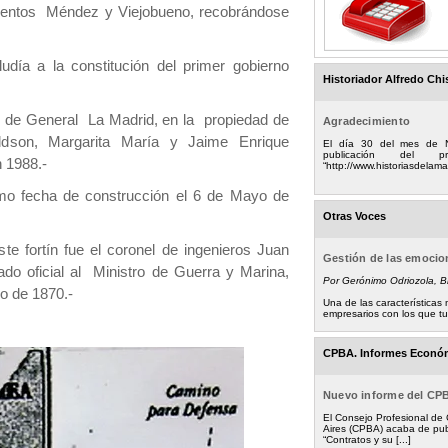
gentos Méndez y Viejobueno, recobrándose
día a la constitución del primer gobierno
Historiador Alfredo Chi
” de General La Madrid, en la propiedad de
Agradecimiento
dson, Margarita María y Jaime Enrique
El día 30 del mes de 
publicación del
 1988.-
“http://www.historiasdelamad
echa de construcción el 6 de Mayo de
Otras Voces
te fortín fue el coronel de ingenieros Juan
Gestión de las emoci
ado oficial al Ministro de Guerra y Marina,
Por Gerónimo Odriozola, 
o de 1870.-
Una de las característica
empresarios con los que tuv
CPBA. Informes Econó
Nuevo informe del CP
El Consejo Profesional de
Aires (CPBA) acaba de pub
“Contratos y su [...]