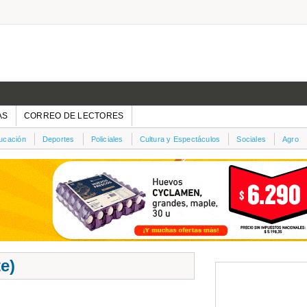
AS
CORREO DE LECTORES
ucación
Deportes
Policiales
Cultura y Espectáculos
Sociales
Agro
e)