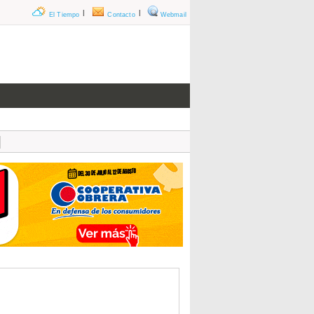
|
|
El Tiempo
Contacto
Webmail