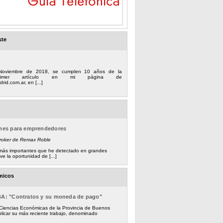
ste
Noviembre de 2018, se cumplen 10 años de la
 primer artículo en mi página de
rid.com.ar, en [...]
ones para emprendedores
Broker de Remax Roble
s más importantes que he detectado en grandes
e la oportunidad de [...]
micos
BA: "Contratos y su moneda de pago"
 Ciencias Económicas de la Provincia de Buenos
licar su más reciente trabajo, denominado