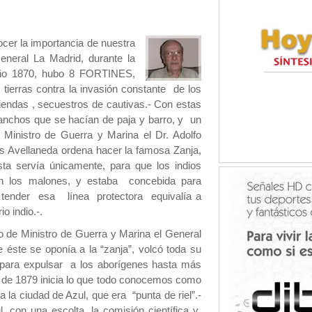
nocer la importancia de nuestra
eneral La Madrid, durante la
 año 1870, hubo 8 FORTINES,
tierras contra la invasión constante de los
iendas , secuestros de cautivas.- Con estas
anchos que se hacían de paja y barro, y un
o Ministro de Guerra y Marina el Dr. Adolfo
lás Avellaneda ordena hacer la famosa Zanja,
ta servía únicamente, para que los indios
ban los malones, y estaba concebida para
y tender esa línea protectora equivalía a
o indio.-.
go de Ministro de Guerra y Marina el General
 éste se oponía a la “zanja”, volcó toda su
a para expulsar a los aborígenes hasta más
il de 1879 inicia lo que todo conocemos como
a la ciudad de Azul, que era “punta de riel”.-
, con una escolta, la comisión científica y