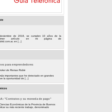
ste
Noviembre de 2018, se cumplen 10 años de la
 primer artículo en mi página de
rid.com.ar, en [...]
ones para emprendedores
Broker de Remax Roble
s más importantes que he detectado en grandes
e la oportunidad de [...]
micos
BA: "Contratos y su moneda de pago"
 Ciencias Económicas de la Provincia de Buenos
licar su más reciente trabajo, denominado