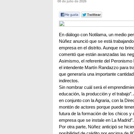
08 de julio de 2026
En diálogo con Notilama, un medio peri
Núñez anunció que se está trabajando e
empresa en el distrito. Aunque no brindó
comentó que están avanzadas las neg
Asimismo, el referente del Peronismo
el intendente Martín Randazzo para tra
que generaría una importante cantidad
indirectos.
Sin nombrar cuál será el emprendimien
educación, la producción y el trabajo”
en conjunto con la Agraria, con la Direc
montón de actores porque puede tener
futura de la formación de los chicos y 
empresa que se instale en La Madrid”.
Por otra parte, Núñez anticipó se hici
posibilidad de crédito por encima de 8