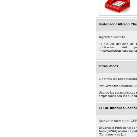
Historiador Alfredo Chi
Agradecimiento
El día 30 del mes de 
publicación del
“http://www.historiasdelamad
Otras Voces
Gestión de las emoci
Por Gerónimo Odriozola, 
Una de las característica
empresarios con los que tuv
CPBA. Informes Econó
Nuevo informe del CP
El Consejo Profesional de
Aires (CPBA) acaba de pub
“Contratos y su [...]