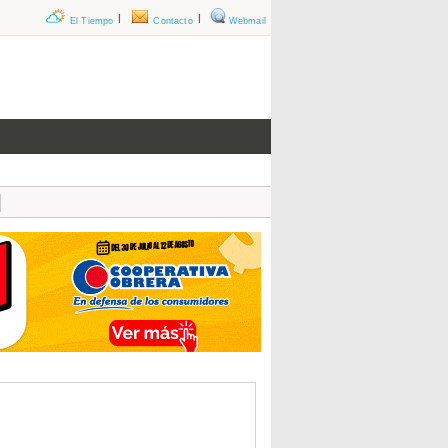
|
|
El Tiempo
Contacto
Webmail