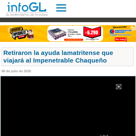
Retiraron la ayuda lamatritense que
viajará al Impenetrable Chaqueño
06 de julio de 2026