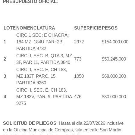
PRESUPUESTO OFICIAL
:
PRESUPUESTO OFICIAL
:
PRESUPUESTO OFICIAL
:
LOTE
NOMENCLATURA
SUPERFICIE
PESOS
CIRC.1 SEC: E CHACRA:
1
184 MZ: 184U PAR: 2B,
2372
$154.000.000
PARTIDA 9732
CIRC. I, SEC. B, QTA 3, MZ
2
773
$50.245.000
3F, PAR 11, PARTIDA 9840
CIRC. I, SEC. E, CH 183,
3
MZ 183T, PARC. 15,
1050
$68.000.000
PARTIDA 9260
CIRC. I, SEC. E, CH 183,
4
MZ 183V, PAR. 9, PARTIDA
476
$30.000.000
9275
SOLICITUD DE PLIEGOS
: Hasta el día 22/07/2026 inclusive
en la Oficina Municipal de Compras, sita en calle San Martin