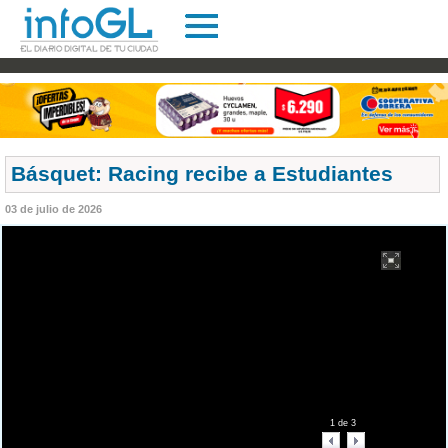
Básquet: Racing recibe a Estudiantes
03 de julio de 2026
1
de
3