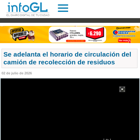
Se adelanta el horario de circulación del
camión de recolección de residuos
02 de julio de 2026