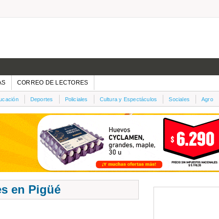
AS
CORREO DE LECTORES
ucación
Deportes
Policiales
Cultura y Espectáculos
Sociales
Agro
es en Pigüé