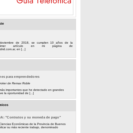
ste
Noviembre de 2018, se cumplen 10 años de la
 primer artículo en mi página de
rid.com.ar, en [...]
ones para emprendedores
Broker de Remax Roble
s más importantes que he detectado en grandes
e la oportunidad de [...]
micos
BA: "Contratos y su moneda de pago"
 Ciencias Económicas de la Provincia de Buenos
licar su más reciente trabajo, denominado