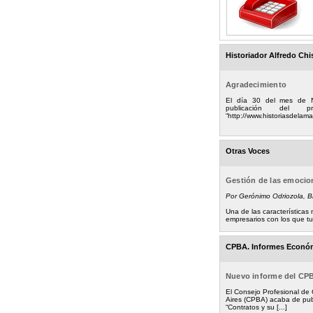
Historiador Alfredo Chi
Agradecimiento
El día 30 del mes de 
publicación del
“http://www.historiasdelamad
Otras Voces
Gestión de las emoci
Por Gerónimo Odriozola, 
Una de las característica
empresarios con los que tuv
CPBA. Informes Econó
Nuevo informe del CP
El Consejo Profesional de
Aires (CPBA) acaba de pub
“Contratos y su [...]