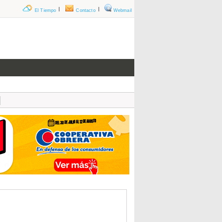
|
|
El Tiempo
Contacto
Webmail