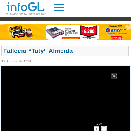
Falleció “Taty” Almeida
15 de junio de 2026
1
de
4