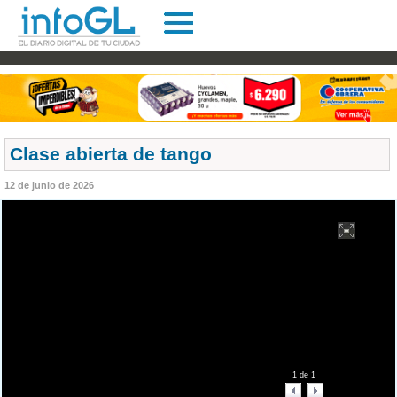
Clase abierta de tango
12 de junio de 2026
1
de
1