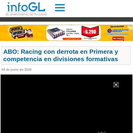
ABO: Racing con derrota en Primera y
competencia en divisiones formativas
04 de junio de 2026