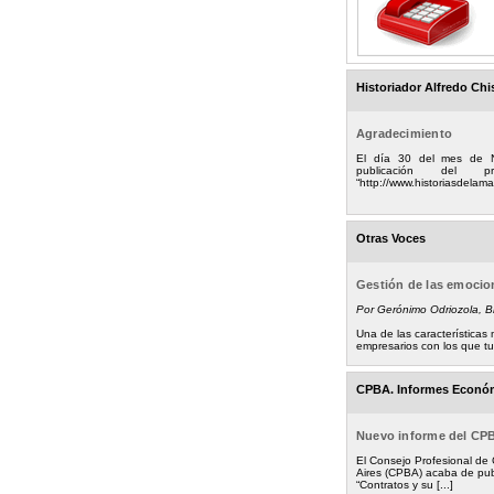
Historiador Alfredo Chi
Agradecimiento
El día 30 del mes de 
publicación del
“http://www.historiasdelamad
Otras Voces
Gestión de las emoci
Por Gerónimo Odriozola, 
Una de las característica
empresarios con los que tuv
CPBA. Informes Econó
Nuevo informe del CP
El Consejo Profesional de
Aires (CPBA) acaba de pub
“Contratos y su [...]