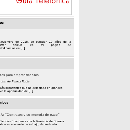
ste
Noviembre de 2018, se cumplen 10 años de la
 primer artículo en mi página de
rid.com.ar, en [...]
ones para emprendedores
Broker de Remax Roble
s más importantes que he detectado en grandes
e la oportunidad de [...]
micos
BA: "Contratos y su moneda de pago"
 Ciencias Económicas de la Provincia de Buenos
licar su más reciente trabajo, denominado