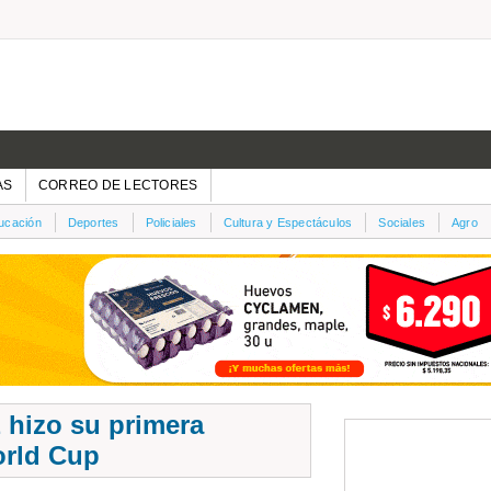
AS
CORREO DE LECTORES
ucación
Deportes
Policiales
Cultura y Espectáculos
Sociales
Agro
 hizo su primera
orld Cup