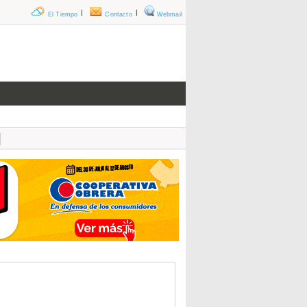
|
|
El Tiempo
Contacto
Webmail