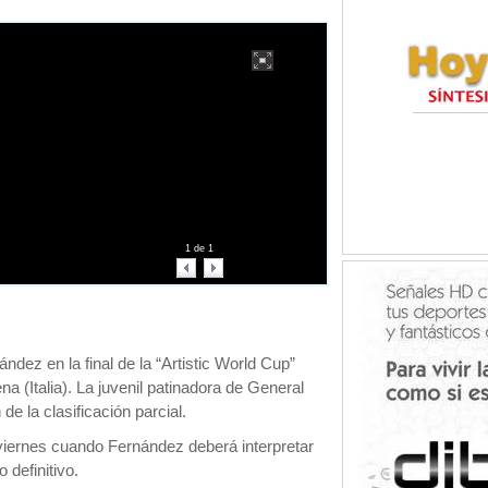
1
de
1
ndez en la final de la “Artistic World Cup”
a (Italia). La juvenil patinadora de General
de la clasificación parcial.
viernes cuando Fernández deberá interpretar
o definitivo.