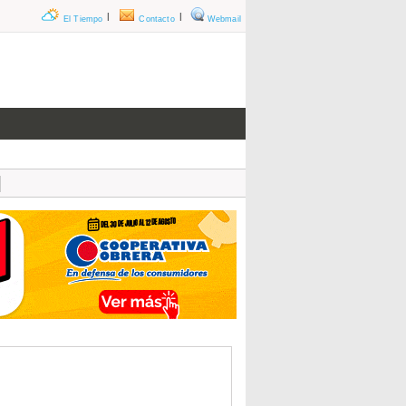
|
|
El Tiempo
Contacto
Webmail