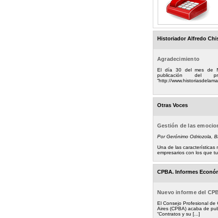
Historiador Alfredo Chi
Agradecimiento
El día 30 del mes de 
publicación del
“http://www.historiasdelamad
Otras Voces
Gestión de las emoci
Por Gerónimo Odriozola, 
Una de las característica
empresarios con los que tuv
CPBA. Informes Econó
Nuevo informe del CP
El Consejo Profesional de
Aires (CPBA) acaba de pub
“Contratos y su [...]