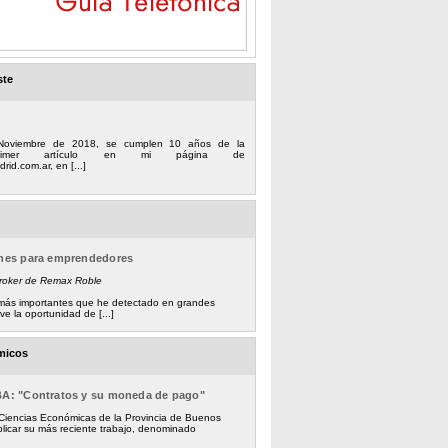
ste
Noviembre de 2018, se cumplen 10 años de la
 primer artículo en mi página de
rid.com.ar, en [...]
ones para emprendedores
Broker de Remax Roble
s más importantes que he detectado en grandes
e la oportunidad de [...]
micos
BA: "Contratos y su moneda de pago"
 Ciencias Económicas de la Provincia de Buenos
licar su más reciente trabajo, denominado