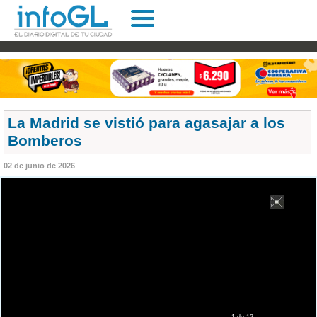
La Madrid se vistió para agasajar a los
Bomberos
02 de junio de 2026