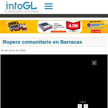
Ropero comunitario en Barracas
02 de junio de 2026
1
de
1