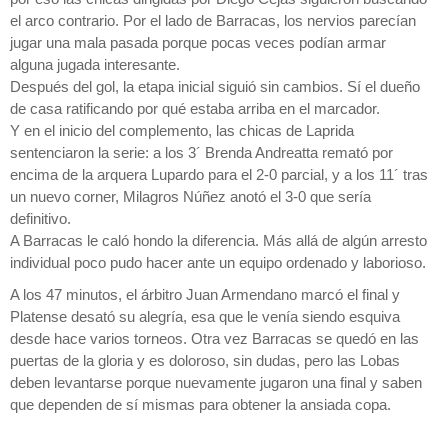
el arco contrario. Por el lado de Barracas, los nervios parecían
jugar una mala pasada porque pocas veces podían armar
alguna jugada interesante.
Después del gol, la etapa inicial siguió sin cambios. Sí el dueño
de casa ratificando por qué estaba arriba en el marcador.
Y en el inicio del complemento, las chicas de Laprida
sentenciaron la serie: a los 3´ Brenda Andreatta remató por
encima de la arquera Lupardo para el 2-0 parcial, y a los 11´ tras
un nuevo corner, Milagros Núñez anotó el 3-0 que sería
definitivo.
A Barracas le caló hondo la diferencia. Más allá de algún arresto
individual poco pudo hacer ante un equipo ordenado y laborioso.
A los 47 minutos, el árbitro Juan Armendano marcó el final y
Platense desató su alegría, esa que le venía siendo esquiva
desde hace varios torneos. Otra vez Barracas se quedó en las
puertas de la gloria y es doloroso, sin dudas, pero las Lobas
deben levantarse porque nuevamente jugaron una final y saben
que dependen de sí mismas para obtener la ansiada copa.