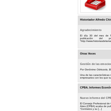
Historiador Alfredo Chi
Agradecimiento
El día 30 del mes de 
publicación del
“http://www.historiasdelamad
Otras Voces
Gestión de las emoci
Por Gerónimo Odriozola, 
Una de las característica
empresarios con los que tuv
CPBA. Informes Econó
Nuevo informe del CP
El Consejo Profesional de
Aires (CPBA) acaba de pub
“Contratos y su [...]