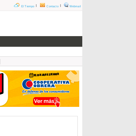
|
|
El Tiempo
Contacto
Webmail