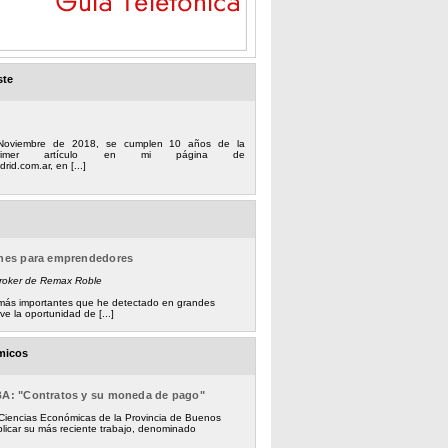
ste
Noviembre de 2018, se cumplen 10 años de la
 primer artículo en mi página de
rid.com.ar, en [...]
ones para emprendedores
Broker de Remax Roble
s más importantes que he detectado en grandes
e la oportunidad de [...]
micos
BA: "Contratos y su moneda de pago"
 Ciencias Económicas de la Provincia de Buenos
licar su más reciente trabajo, denominado