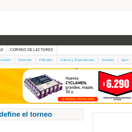
AS
CORREO DE LECTORES
ucación
Deportes
Policiales
Cultura y Espectáculos
Sociales
Agro
efine el torneo