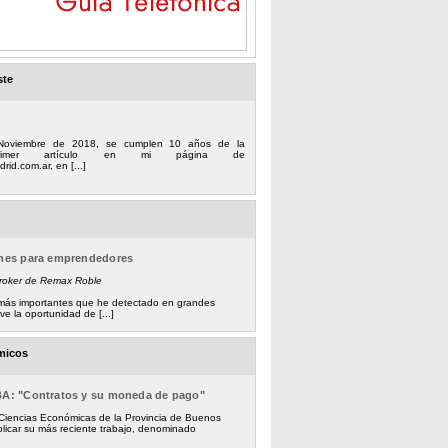
ste
Noviembre de 2018, se cumplen 10 años de la
 primer artículo en mi página de
rid.com.ar, en [...]
ones para emprendedores
Broker de Remax Roble
s más importantes que he detectado en grandes
e la oportunidad de [...]
micos
BA: "Contratos y su moneda de pago"
 Ciencias Económicas de la Provincia de Buenos
licar su más reciente trabajo, denominado