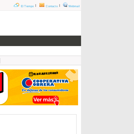
|
|
El Tiempo
Contacto
Webmail