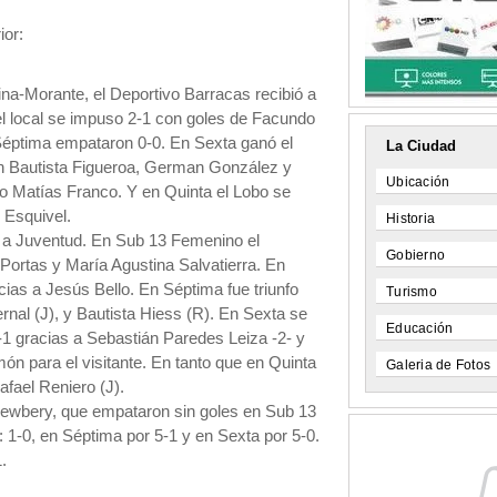
ior:
pina-Morante, el Deportivo Barracas recibió a
l local se impuso 2-1 con goles de Facundo
Séptima empataron 0-0. En Sexta ganó el
La Ciudad
ron Bautista Figueroa, German González y
Ubicación
izo Matías Franco. Y en Quinta el Lobo se
 Esquivel.
Historia
 a Juventud. En Sub 13 Femenino el
Gobierno
 Portas y María Agustina Salvatierra. En
ias a Jesús Bello. En Séptima fue triunfo
Turismo
ernal (J), y Bautista Hiess (R). En Sexta se
Educación
-1 gracias a Sebastián Paredes Leiza -2- y
n para el visitante. En tanto que en Quinta
Galeria de Fotos
fael Reniero (J).
Newbery, que empataron sin goles en Sub 13
 1-0, en Séptima por 5-1 y en Sexta por 5-0.
1.