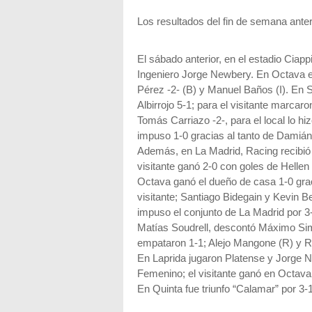
Los resultados del fin de semana anter
El sábado anterior, en el estadio Ciap
Ingeniero Jorge Newbery. En Octava e
Pérez -2- (B) y Manuel Baños (I). En 
Albirrojo 5-1; para el visitante marca
Tomás Carriazo -2-, para el local lo h
impuso 1-0 gracias al tanto de Damián
Además, en La Madrid, Racing recibió
visitante ganó 2-0 con goles de Hellen
Octava ganó el dueño de casa 1-0 grac
visitante; Santiago Bidegain y Kevin B
impuso el conjunto de La Madrid por 3
Matías Soudrell, descontó Máximo Simó
empataron 1-1; Alejo Mangone (R) y Ra
En Laprida jugaron Platense y Jorge 
Femenino; el visitante ganó en Octava:
En Quinta fue triunfo “Calamar” por 3-