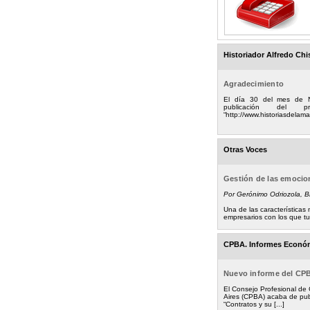
Historiador Alfredo Chi
Agradecimiento
El día 30 del mes de 
publicación del
“http://www.historiasdelamad
Otras Voces
Gestión de las emoci
Por Gerónimo Odriozola, 
Una de las característica
empresarios con los que tuv
CPBA. Informes Econó
Nuevo informe del CP
El Consejo Profesional de
Aires (CPBA) acaba de pub
“Contratos y su [...]