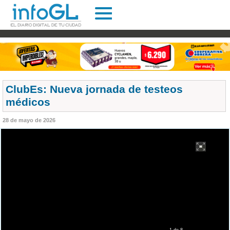
ClubEs: Nueva jornada de testeos
médicos
28 de mayo de 2026