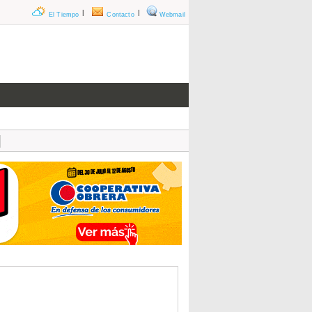
|
|
El Tiempo
Contacto
Webmail