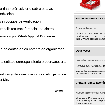
rid también advierte sobre estafas
 población:
Historiador Alfredo Chi
 ni códigos de verificación.
Agradecimiento
 soliciten transferencias de dinero.
El día 30 del mes de 
enviados por WhatsApp, SMS o redes
publicación del
“http://www.historiasdelamad
enes se contacten en nombre de organismos
Otras Voces
Gestión de las emoci
la entidad correspondiente o acercarse a la
Por Gerónimo Odriozola, 
Una de las característica
empresarios con los que tuv
ntivas y de investigación con el objetivo de
unidad.
CPBA. Informes Econó
Volver
Nuevo informe del CP
El Consejo Profesional de
Aires (CPBA) acaba de pub
“Contratos y su [...]