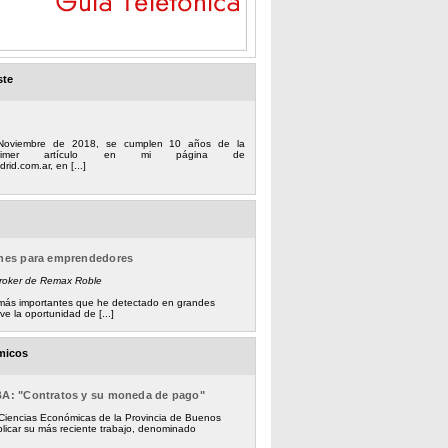
ste
Noviembre de 2018, se cumplen 10 años de la
 primer artículo en mi página de
rid.com.ar, en [...]
ones para emprendedores
Broker de Remax Roble
s más importantes que he detectado en grandes
e la oportunidad de [...]
micos
BA: "Contratos y su moneda de pago"
 Ciencias Económicas de la Provincia de Buenos
licar su más reciente trabajo, denominado