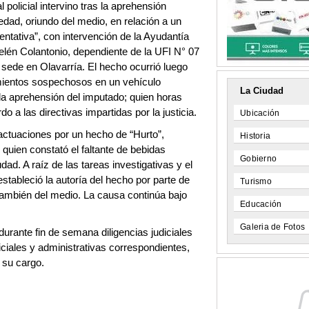
policial intervino tras la aprehensión
ad, oriundo del medio, en relación a un
ntativa”, con intervención de la Ayudantía
Belén Colantonio, dependiente de la UFI N° 07
 sede en Olavarría. El hecho ocurrió luego
mientos sospechosos en un vehículo
La Ciudad
la aprehensión del imputado; quien horas
o a las directivas impartidas por la justicia.
Ubicación
 actuaciones por un hecho de “Hurto”,
Historia
quien constató el faltante de bebidas
Gobierno
ad. A raíz de las tareas investigativas y el
stableció la autoría del hecho por parte de
Turismo
ambién del medio. La causa continúa bajo
Educación
Galeria de Fotos
durante fin de semana diligencias judiciales
ciales y administrativas correspondientes,
o su cargo.