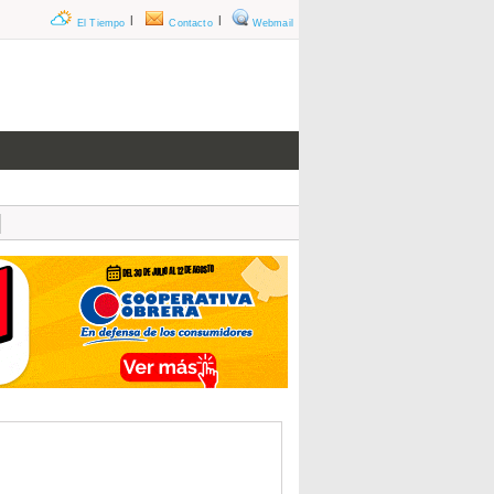
|
|
El Tiempo
Contacto
Webmail