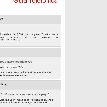
ste
Noviembre de 2018, se cumplen 10 años de la
 primer artículo en mi página de
rid.com.ar, en [...]
ones para emprendedores
Broker de Remax Roble
s más importantes que he detectado en grandes
e la oportunidad de [...]
micos
BA: "Contratos y su moneda de pago"
 Ciencias Económicas de la Provincia de Buenos
licar su más reciente trabajo, denominado