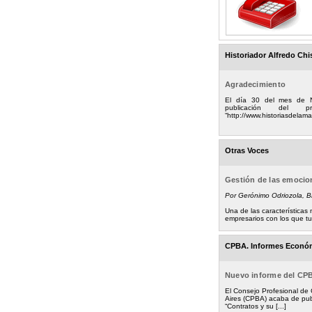
Historiador Alfredo Chi
Agradecimiento
El día 30 del mes de 
publicación del
“http://www.historiasdelamad
Otras Voces
Gestión de las emoci
Por Gerónimo Odriozola, 
Una de las característica
empresarios con los que tuv
CPBA. Informes Econó
Nuevo informe del CP
El Consejo Profesional de
Aires (CPBA) acaba de pub
“Contratos y su [...]