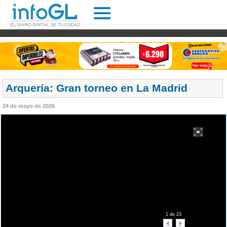
Arquería: Gran torneo en La Madrid
24 de mayo de 2026
1
de
23