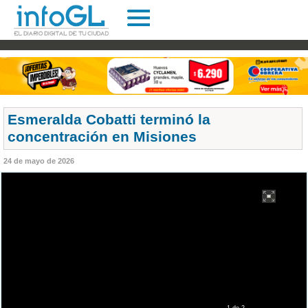
Esmeralda Cobatti terminó la
concentración en Misiones
24 de mayo de 2026