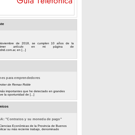
ste
Noviembre de 2018, se cumplen 10 años de la
 primer artículo en mi página de
rid.com.ar, en [...]
ones para emprendedores
Broker de Remax Roble
s más importantes que he detectado en grandes
e la oportunidad de [...]
micos
BA: "Contratos y su moneda de pago"
 Ciencias Económicas de la Provincia de Buenos
licar su más reciente trabajo, denominado