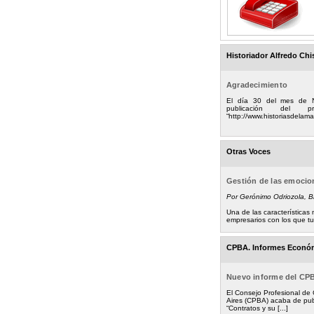
Historiador Alfredo Chi
Agradecimiento
El día 30 del mes de 
publicación del
“http://www.historiasdelamad
Otras Voces
Gestión de las emoci
Por Gerónimo Odriozola, 
Una de las característica
empresarios con los que tuv
CPBA. Informes Econó
Nuevo informe del CP
El Consejo Profesional de
Aires (CPBA) acaba de pub
“Contratos y su [...]