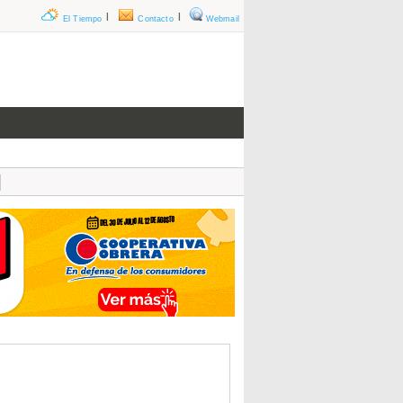
|
|
El Tiempo
Contacto
Webmail