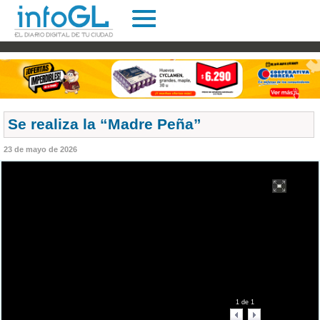
Se realiza la “Madre Peña”
23 de mayo de 2026
1
de
1