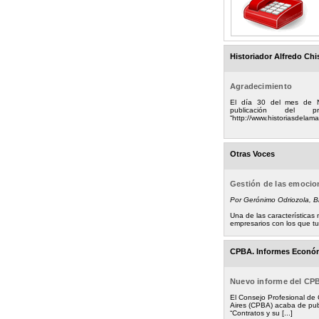
Historiador Alfredo Chi
Agradecimiento
El día 30 del mes de 
publicación del
“http://www.historiasdelamad
Otras Voces
Gestión de las emoci
Por Gerónimo Odriozola, 
Una de las característica
empresarios con los que tuv
CPBA. Informes Econó
Nuevo informe del CP
El Consejo Profesional de
Aires (CPBA) acaba de pub
“Contratos y su [...]