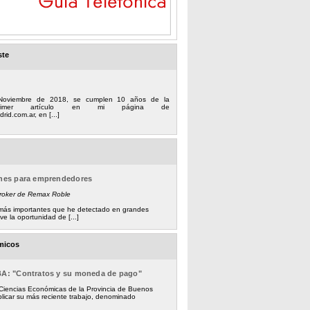
ste
Noviembre de 2018, se cumplen 10 años de la
 primer artículo en mi página de
rid.com.ar, en [...]
ones para emprendedores
Broker de Remax Roble
s más importantes que he detectado en grandes
e la oportunidad de [...]
micos
BA: "Contratos y su moneda de pago"
 Ciencias Económicas de la Provincia de Buenos
licar su más reciente trabajo, denominado