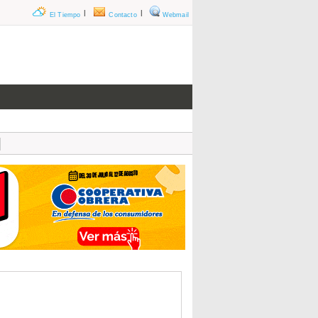
|
|
El Tiempo
Contacto
Webmail