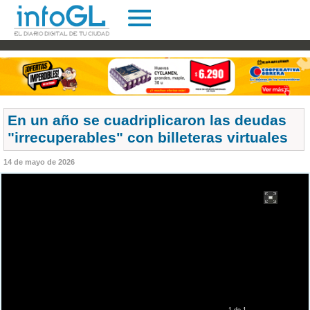
En un año se cuadriplicaron las deudas
"irrecuperables" con billeteras virtuales
14 de mayo de 2026