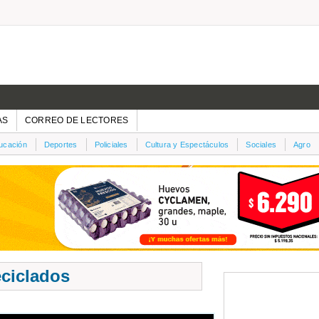
AS
CORREO DE LECTORES
ucación
Deportes
Policiales
Cultura y Espectáculos
Sociales
Agro
eciclados