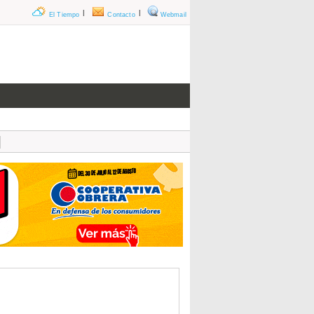
|
|
El Tiempo
Contacto
Webmail