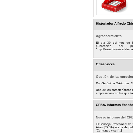
Historiador Alfredo Chi
Agradecimiento
El día 30 del mes de 
publicación del
“http://www.historiasdelamad
Otras Voces
Gestión de las emoci
Por Gerónimo Odriozola, 
Una de las característica
empresarios con los que tuv
CPBA. Informes Econó
Nuevo informe del CP
El Consejo Profesional de
Aires (CPBA) acaba de pub
“Contratos y su [...]