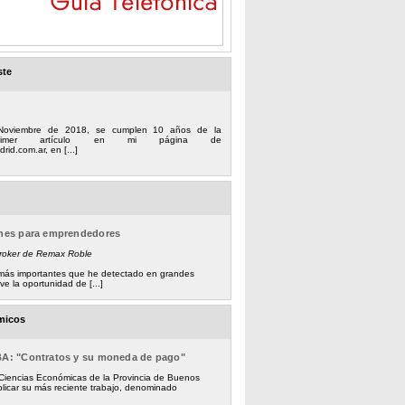
ste
Noviembre de 2018, se cumplen 10 años de la
 primer artículo en mi página de
rid.com.ar, en [...]
ones para emprendedores
Broker de Remax Roble
s más importantes que he detectado en grandes
e la oportunidad de [...]
micos
BA: "Contratos y su moneda de pago"
 Ciencias Económicas de la Provincia de Buenos
licar su más reciente trabajo, denominado