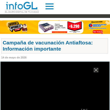
Campaña de vacunación Antiaftosa:
Información importante
14 de mayo de 2026