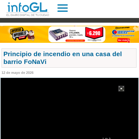
Principio de incendio en una casa del
barrio FoNaVi
12 de mayo de 2026