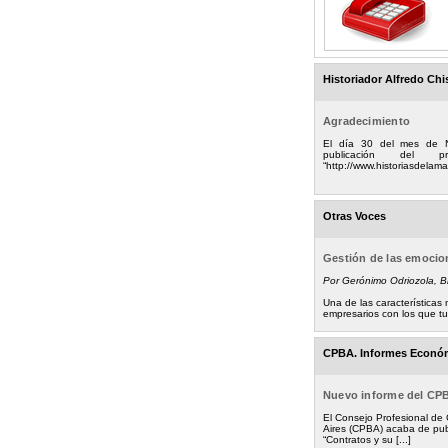
Historiador Alfredo Chi
Agradecimiento
El día 30 del mes de 
publicación del
“http://www.historiasdelamad
Otras Voces
Gestión de las emoci
Por Gerónimo Odriozola, 
Una de las característica
empresarios con los que tuv
CPBA. Informes Econó
Nuevo informe del CP
El Consejo Profesional de
Aires (CPBA) acaba de pub
“Contratos y su [...]