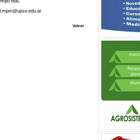
empo real.
ltad.mpm@upso.edu.ar
Volver