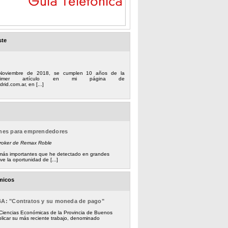
ste
Noviembre de 2018, se cumplen 10 años de la
 primer artículo en mi página de
rid.com.ar, en [...]
ones para emprendedores
Broker de Remax Roble
s más importantes que he detectado en grandes
e la oportunidad de [...]
micos
BA: "Contratos y su moneda de pago"
 Ciencias Económicas de la Provincia de Buenos
licar su más reciente trabajo, denominado