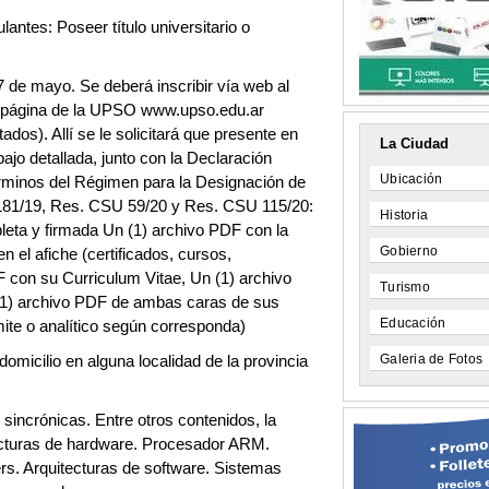
antes: Poseer título universitario o
17 de mayo. Se deberá inscribir vía web al
la página de la UPSO www.upso.edu.ar
dos). Allí se le solicitará que presente en
La Ciudad
jo detallada, junto con la Declaración
Ubicación
érminos del Régimen para la Designación de
181/19, Res. CSU 59/20 y Res. CSU 115/20:
Historia
eta y firmada Un (1) archivo PDF con la
Gobierno
n el afiche (certificados, cursos,
F con su Curriculum Vitae, Un (1) archivo
Turismo
1) archivo PDF de ambas caras de sus
Educación
rámite o analítico según corresponda)
Galeria de Fotos
omicilio en alguna localidad de la provincia
 sincrónicas. Entre otros contenidos, la
tecturas de hardware. Procesador ARM.
ers. Arquitecturas de software. Sistemas