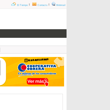
|
|
El Tiempo
Contacto
Webmail