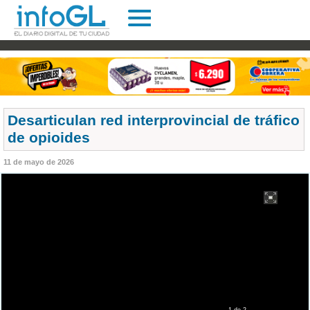
Desarticulan red interprovincial de tráfico
de opioides
11 de mayo de 2026