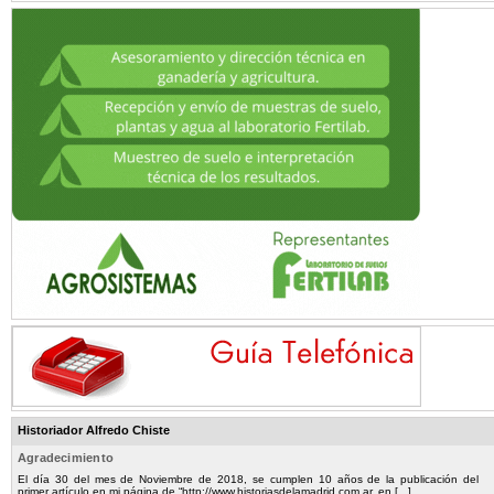
Historiador Alfredo Chiste
Agradecimiento
El día 30 del mes de Noviembre de 2018, se cumplen 10 años de la publicación del
primer artículo en mi página de “http://www.historiasdelamadrid.com.ar, en [...]