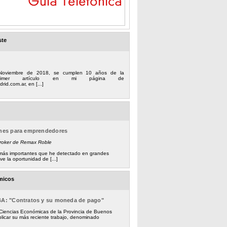
ste
Noviembre de 2018, se cumplen 10 años de la
 primer artículo en mi página de
rid.com.ar, en [...]
ones para emprendedores
Broker de Remax Roble
s más importantes que he detectado en grandes
e la oportunidad de [...]
micos
BA: "Contratos y su moneda de pago"
 Ciencias Económicas de la Provincia de Buenos
licar su más reciente trabajo, denominado