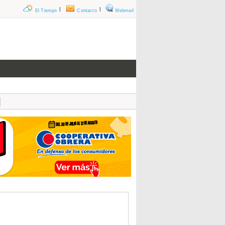
|
|
El Tiempo
Contacto
Webmail