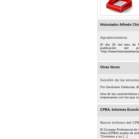
Historiador Alfredo Chi
Agradecimiento
El día 30 del mes de 
publicación del
“http://www.historiasdelamad
Otras Voces
Gestión de las emoci
Por Gerónimo Odriozola, 
Una de las característica
empresarios con los que tuv
CPBA. Informes Econó
Nuevo informe del CP
El Consejo Profesional de
Aires (CPBA) acaba de pub
“Contratos y su [...]