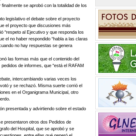
 finalmente se aprobó con la totalidad de los
nto legislativo el debate sobre el proyecto
fue el proyecto que discusiones más
ió “respeto al Ejecutivo y que responda los
 el no haber respondido “habla a las claras
 “cuando no hay respuestas se genera
tionó las formas más que el contenido del
os pedidos de informes, que “está el RAFAM
ebate, intercambiando varias veces los
 votó y se rechazó. Misma suerte corrió el
iones en el Organigrama Municipal, otro
erdo.
ión presentada y advirtiendo sobre el estado
 se presentaron otros dos Pedidos de
rafo del Hospital, que se aprobó y se
cuestiones, entre ellas qué generó el