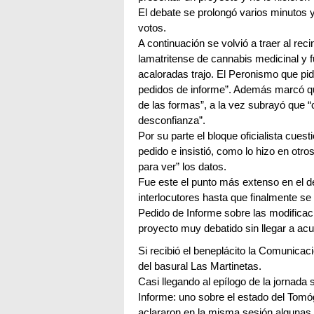
El debate se prolongó varios minutos y
votos.
A continuación se volvió a traer al reci
lamatritense de cannabis medicinal y 
acaloradas trajo. El Peronismo que pid
pedidos de informe”. Además marcó que
de las formas”, a la vez subrayó que
desconfianza”.
Por su parte el bloque oficialista cues
pedido e insistió, como lo hizo en otr
para ver” los datos.
Fue este el punto más extenso en el d
interlocutores hasta que finalmente se
Pedido de Informe sobre las modificac
proyecto muy debatido sin llegar a acu
Si recibió el beneplácito la Comunicac
del basural Las Martinetas.
Casi llegando al epílogo de la jornada
Informe: uno sobre el estado del Tomóg
aclararon en la misma sesión algunas 