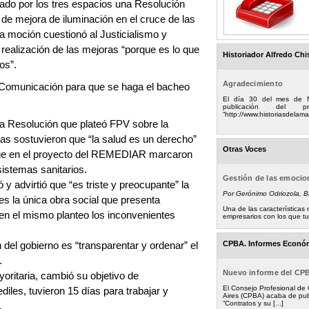
yado por los tres espacios una Resolución
de mejora de iluminación en el cruce de las
a moción cuestionó al Justicialismo y
realización de las mejoras “porque es lo que
Historiador Alfredo Chi
os”.
Agradecimiento
 Comunicación para que se haga el bacheo
El día 30 del mes de 
publicación del
“http://www.historiasdelamad
la Resolución que plateó FPV sobre la
tas sostuvieron que “la salud es un derecho”
Otras Voces
l que en el proyecto del REMEDIAR marcaron
sistemas sanitarios.
Gestión de las emoci
 advirtió que “es triste y preocupante” la
Por Gerónimo Odriozola, 
 es la única obra social que presenta
Una de las característica
r en el mismo planteo los inconvenientes
empresarios con los que tuv
CPBA. Informes Econó
 del gobierno es “transparentar y ordenar” el
.
Nuevo informe del CP
yoritaria, cambió su objetivo de
El Consejo Profesional de
iles, tuvieron 15 días para trabajar y
Aires (CPBA) acaba de pub
“Contratos y su [...]
”.