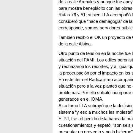
de la calle Arenales y aunque fue apo
para mostra beneplácito con las obras 
Rutas 76 y 51; si bien LLA acompañó l
consideró que “hace demagogia” de la 
corresponde, somos servidores públic
También recibió el OK un proyecto de
de la calle Alsina.
Otro punto de tensión en la noche fue 
situación del PAMI. Los ediles peronis
y rechazaron los recortes, y al igua
la preocupación por el impacto en los 
En este ítem el Radicalismo acompañó y
situación pero a la vez planteó que no
problemas. Por ello solicitó incorpora
generados en el IOMA.
A su turno LLA subrayó que la decisión
sistema “y eso a muchos les molesta”
El PJ, tras el pedido de la bancada ma
cuestionamientos y espetó: “son seis ed
presentar un proyecto y no lo hicieron