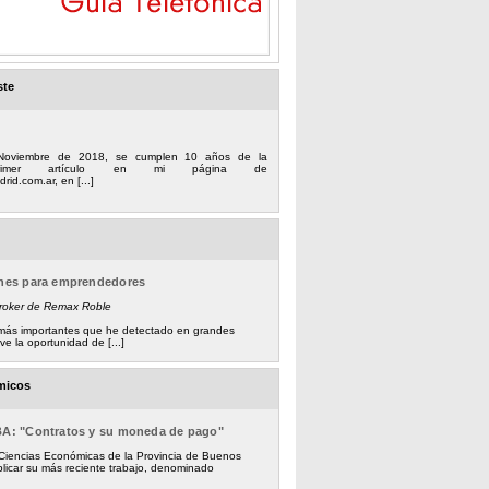
ste
Noviembre de 2018, se cumplen 10 años de la
 primer artículo en mi página de
rid.com.ar, en [...]
ones para emprendedores
Broker de Remax Roble
s más importantes que he detectado en grandes
e la oportunidad de [...]
micos
BA: "Contratos y su moneda de pago"
 Ciencias Económicas de la Provincia de Buenos
licar su más reciente trabajo, denominado