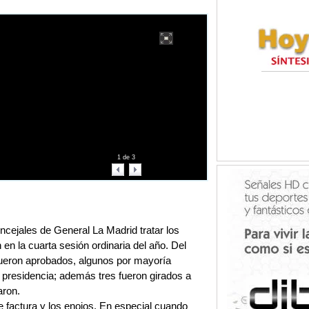
1
de
3
ncejales de General La Madrid tratar los
en la cuarta sesión ordinaria del año. Del
fueron aprobados, algunos por mayoría
la presidencia; además tres fueron girados a
aron.
e factura y los enojos. En especial cuando