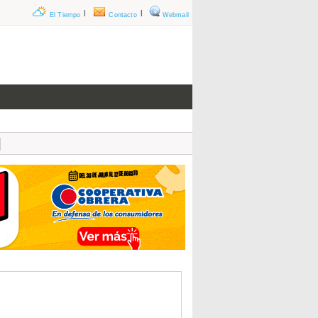
|
|
El Tiempo
Contacto
Webmail