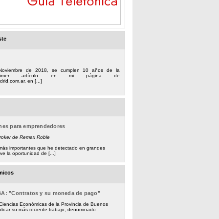
ste
Noviembre de 2018, se cumplen 10 años de la
 primer artículo en mi página de
rid.com.ar, en [...]
ones para emprendedores
Broker de Remax Roble
s más importantes que he detectado en grandes
e la oportunidad de [...]
micos
BA: "Contratos y su moneda de pago"
 Ciencias Económicas de la Provincia de Buenos
licar su más reciente trabajo, denominado