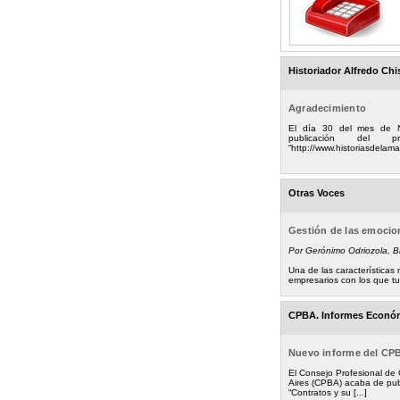
Historiador Alfredo Chi
Agradecimiento
El día 30 del mes de 
publicación del
“http://www.historiasdelamad
Otras Voces
Gestión de las emoci
Por Gerónimo Odriozola, 
Una de las característica
empresarios con los que tuv
CPBA. Informes Econó
Nuevo informe del CP
El Consejo Profesional de
Aires (CPBA) acaba de pub
“Contratos y su [...]