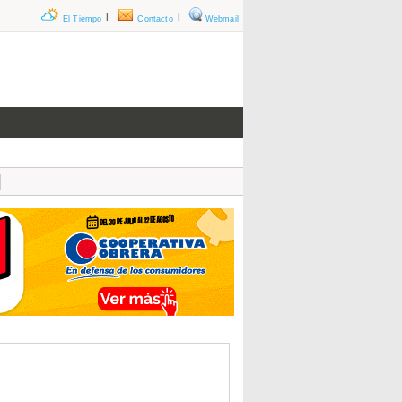
|
|
El Tiempo
Contacto
Webmail