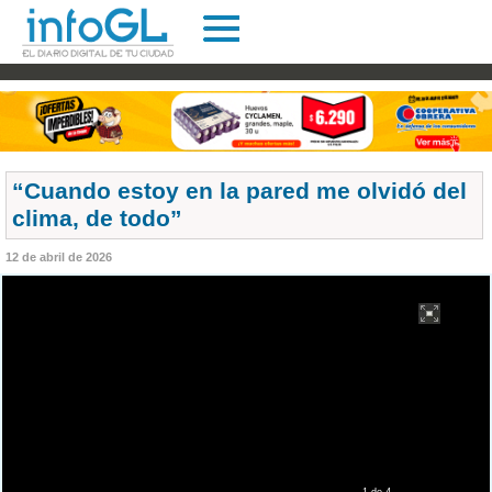
“Cuando estoy en la pared me olvidó del
clima, de todo”
12 de abril de 2026