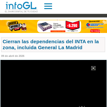
Cierran las dependencias del INTA en la
zona, incluida General La Madrid
09 de abril de 2026