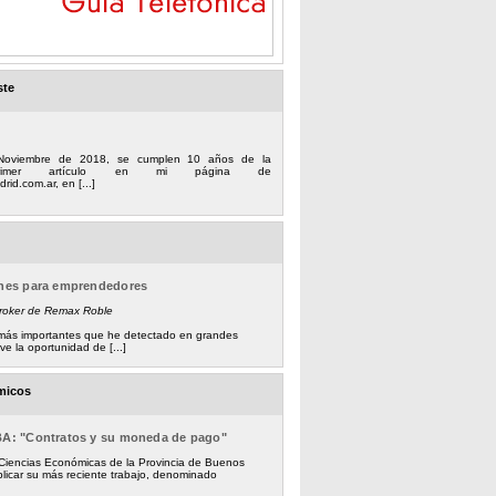
ste
Noviembre de 2018, se cumplen 10 años de la
 primer artículo en mi página de
rid.com.ar, en [...]
ones para emprendedores
Broker de Remax Roble
s más importantes que he detectado en grandes
e la oportunidad de [...]
micos
BA: "Contratos y su moneda de pago"
 Ciencias Económicas de la Provincia de Buenos
licar su más reciente trabajo, denominado