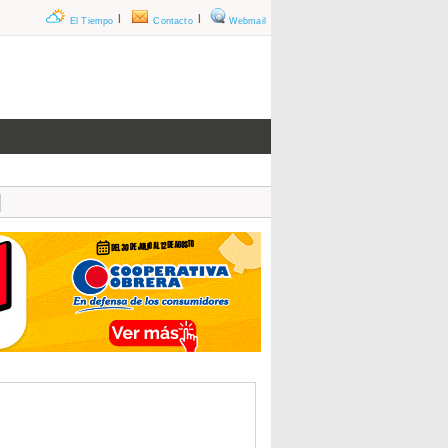
|
|
El Tiempo
Contacto
Webmail