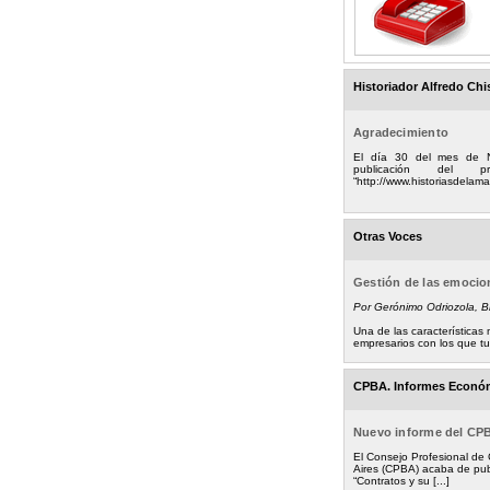
Historiador Alfredo Chi
Agradecimiento
El día 30 del mes de 
publicación del
“http://www.historiasdelamad
Otras Voces
Gestión de las emoci
Por Gerónimo Odriozola, 
Una de las característica
empresarios con los que tuv
CPBA. Informes Econó
Nuevo informe del CP
El Consejo Profesional de
Aires (CPBA) acaba de pub
“Contratos y su [...]