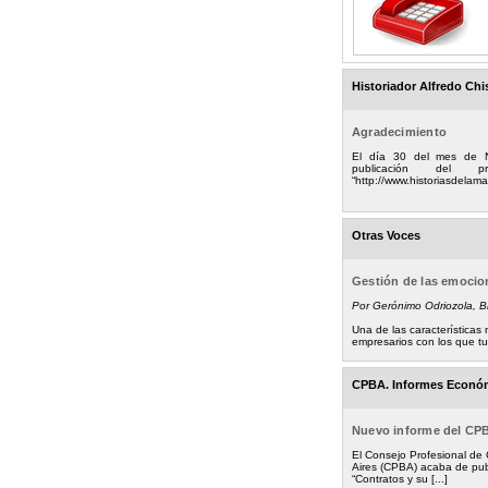
Historiador Alfredo Chi
Agradecimiento
El día 30 del mes de 
publicación del
“http://www.historiasdelamad
Otras Voces
Gestión de las emoci
Por Gerónimo Odriozola, 
Una de las característica
empresarios con los que tuv
CPBA. Informes Econó
Nuevo informe del CP
El Consejo Profesional de
Aires (CPBA) acaba de pub
“Contratos y su [...]