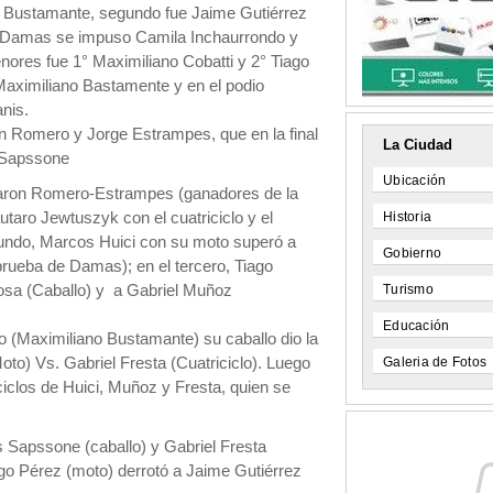
xi Bustamante, segundo fue Jaime Gutiérrez
de Damas se impuso Camila Inchaurrondo y
nores fue 1° Maximiliano Cobatti y 2° Tiago
Maximiliano Bastamente y en el podio
nis.
án Romero y Jorge Estrampes, que en la final
La Ciudad
 Sapssone
Ubicación
ntaron Romero-Estrampes (ganadores de la
utaro Jewtuszyk con el cuatriciclo y el
Historia
gundo, Marcos Huici con su moto superó a
Gobierno
rueba de Damas); en el tercero, Tiago
osa (Caballo) y a Gabriel Muñoz
Turismo
Educación
co (Maximiliano Bustamante) su caballo dio la
to) Vs. Gabriel Fresta (Cuatriciclo). Luego
Galeria de Fotos
iclos de Huici, Muñoz y Fresta, quien se
s Sapssone (caballo) y Gabriel Fresta
iago Pérez (moto) derrotó a Jaime Gutiérrez