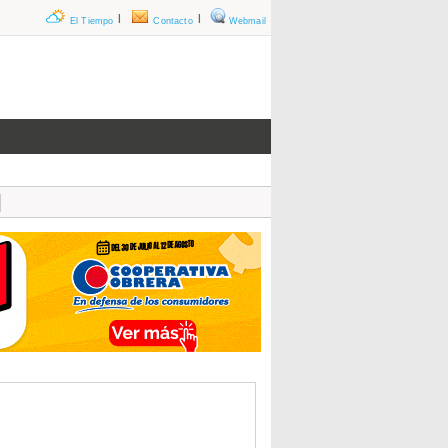
|
|
El Tiempo
Contacto
Webmail