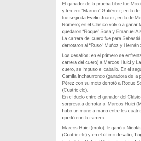
El ganador de la prueba Libre fue Ma
y tercero “Maruco” Gutiérrez; en la 
fue seginda Evelin Juárez; en la de Me
Romero; en el Clásico volvió a ganar 
quedaron “Roque” Sosa y Emanuel Ala
La carrera del cuero fue para Sebasti
derrotaron al “Ruso” Muñoz y Hernán
Los desafíos: en el primero se enfre
carrera del cuero) a Marcos Huici y La
cuero, se impuso el caballo. En el se
Camila Inchaurrondo (ganadora de la p
Pérez con su moto derrotó a Roque S
(Cuatriciclo).
En el duelo entre el ganador del Clási
sorpresa a derrotar a Marcos Huici (Mo
hubo un mano a mano entre los cuatric
quedó con la carrera.
Marcos Huici (moto), le ganó a Nicolá
(Cuatriciclo) y en el último desafío, T