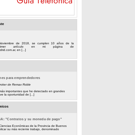
ste
Noviembre de 2018, se cumplen 10 años de la
 primer artículo en mi página de
rid.com.ar, en [...]
ones para emprendedores
Broker de Remax Roble
s más importantes que he detectado en grandes
e la oportunidad de [...]
micos
BA: "Contratos y su moneda de pago"
 Ciencias Económicas de la Provincia de Buenos
licar su más reciente trabajo, denominado