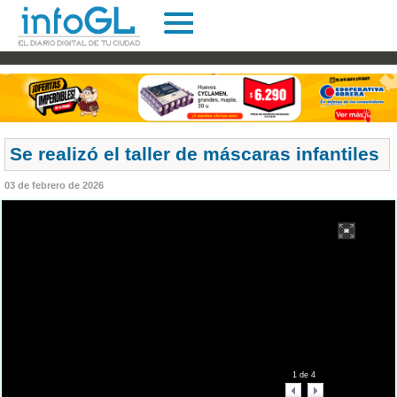
Se realizó el taller de máscaras infantiles
03 de febrero de 2026
1
de
4