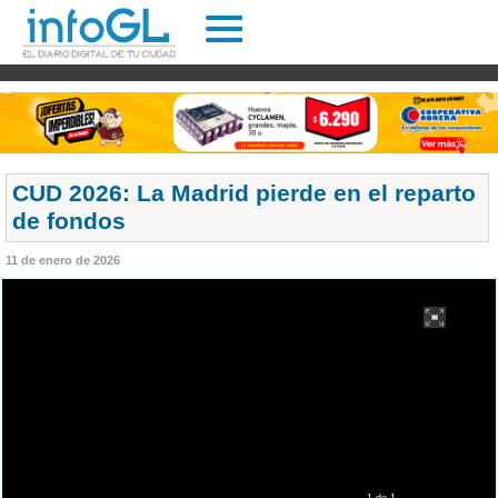
CUD 2026: La Madrid pierde en el reparto
de fondos
11 de enero de 2026